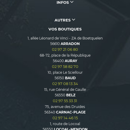
INFOS
AUTRES
VOS BOUTIQUES
1, allée Léonard de Vinci - ZA de Boetquelen
56610
ARRADON
02 97 21 06 80
68-72, place de la République
56400
AURAY
02 97 58 82 70
10, place Le Sciellour
56150
BAUD
02 97 08 13 34
15, rue Général de Gaulle
56550
BELZ
02 97 55 33 31
75, avenue des Druides
56340
CARNAC-PLAGE
02 97 14 46 15
1, route de Locoal
56550
LOCOAL-MENDON