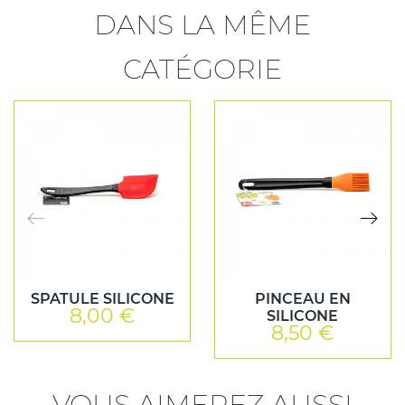
DANS LA MÊME
CATÉGORIE
SPATULE SILICONE
PINCEAU EN
8,00 €
Prix
SILICONE
8,50 €
Prix
VOUS AIMEREZ AUSSI