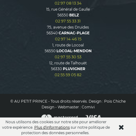
02 97 08 13 34
15, rue Général de Gaulle
56550
BELZ
02 97 55 33 31
75, avenue des Druides
56340
CARNAC-PLAGE
02 97 14 46 15
1, route de Locoal
56550
LOCOAL-MENDON
02 97 55 30 53
12, route de Talhouët
56330
PLUVIGNER
02 55 59 05 82
© AU PETIT PRINCE - Tous droits réservés. Design :
Pois Chiche
Design
- Webmaster :
Comivi
Nous utilisons des cookies sur notre site pour améliorer
votre expérience.
Plus d'informations
sur notre politique de
protection des données personnelles.