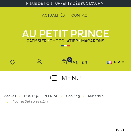
FRAIS DE PORT OFFERTS DÈS 80€ D'ACHAT
ACTUALITÉS
CONTACT
0
FR
PANIER
MENU
Accueil
BOUTIQUE EN LIGNE
Cooking
Matériels
Poches Jetables (x24)